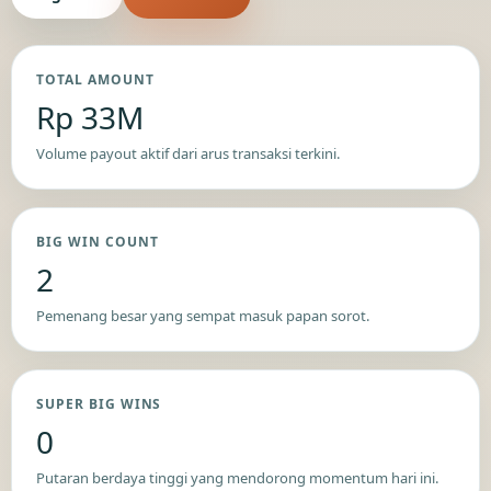
TOTAL AMOUNT
Rp 33M
Volume payout aktif dari arus transaksi terkini.
BIG WIN COUNT
2
Pemenang besar yang sempat masuk papan sorot.
SUPER BIG WINS
0
Putaran berdaya tinggi yang mendorong momentum hari ini.