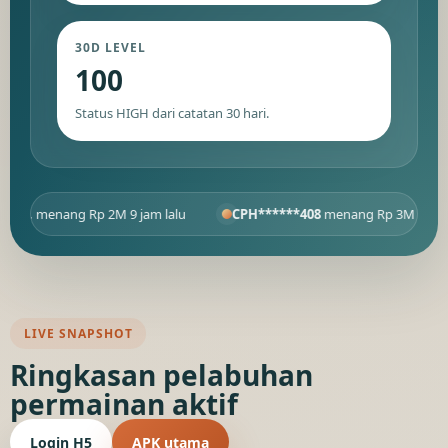
30D LEVEL
100
Status HIGH dari catatan 30 hari.
2M 9 jam lalu
CPH******408
menang Rp 3M 10 jam lalu
4n*
LIVE SNAPSHOT
Ringkasan pelabuhan
permainan aktif
Login H5
APK utama