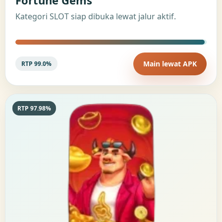
Kategori SLOT siap dibuka lewat jalur aktif.
Main lewat APK
RTP 99.0%
RTP 97.98%