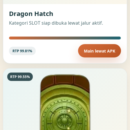
Dragon Hatch
Kategori SLOT siap dibuka lewat jalur aktif.
Main lewat APK
RTP 99.81%
RTP 99.55%