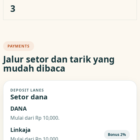
3
PAYMENTS
Jalur setor dan tarik yang
mudah dibaca
DEPOSIT LANES
Setor dana
DANA
Mulai dari Rp 10,000.
Linkaja
Bonus 2%
Mulai dari Rp 10,000.