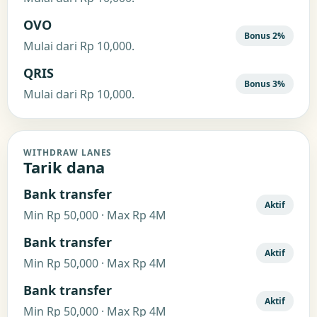
OVO
Bonus 2%
Mulai dari Rp 10,000.
QRIS
Bonus 3%
Mulai dari Rp 10,000.
WITHDRAW LANES
Tarik dana
Bank transfer
Aktif
Min Rp 50,000 · Max Rp 4M
Bank transfer
Aktif
Min Rp 50,000 · Max Rp 4M
Bank transfer
Aktif
Min Rp 50,000 · Max Rp 4M