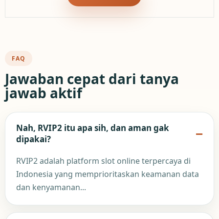
FAQ
Jawaban cepat dari tanya
jawab aktif
Nah, RVIP2 itu apa sih, dan aman gak
dipakai?
RVIP2 adalah platform slot online terpercaya di
Indonesia yang memprioritaskan keamanan data
dan kenyamanan...