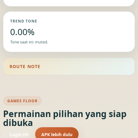
TREND TONE
0.00%
Tone saat ini: muted.
ROUTE NOTE
GAMES FLOOR
Permainan pilihan yang siap
dibuka
Login H5
APK lebih dulu